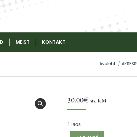
ED
MEIST
KONTAKT
You are here:
Avaleht
AKSESS
30.00
€
sis. KM
1 laos