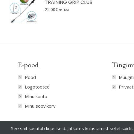
TRAINING GRIP CLUB
25.00
€
sis. KM
E-pood
Tingim
Pood
Müügit
Logotooted
Privaa
Minu konto
Minu soovikorv
See sait kasutab küpsiseid. Jätkates külastamist sellel said