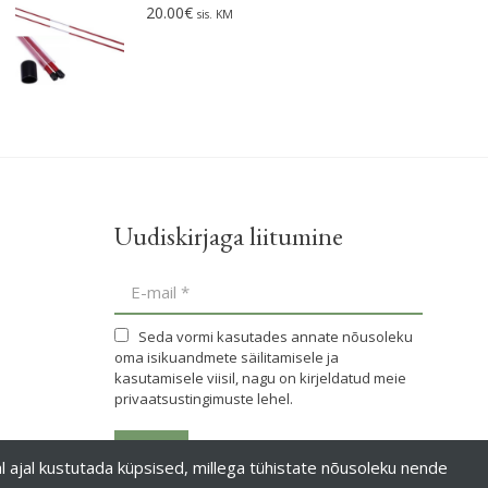
20.00
€
sis. KM
Uudiskirjaga liitumine
E-mail *
Seda vormi kasutades annate nõusoleku
oma isikuandmete säilitamisele ja
kasutamisele viisil, nagu on kirjeldatud meie
privaatsustingimuste lehel.
Liitun
al ajal kustutada küpsised, millega tühistate nõusoleku nende