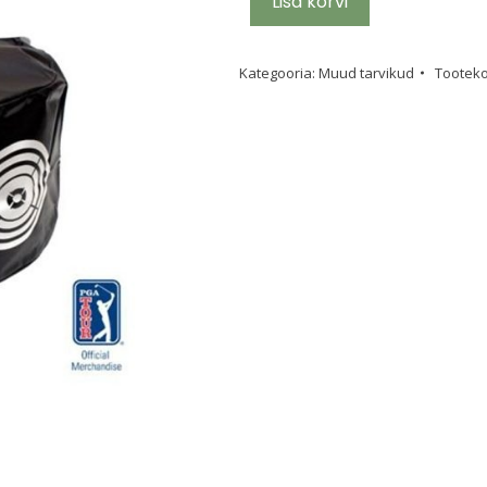
Lisa korvi
Kategooria:
Muud tarvikud
Tootek