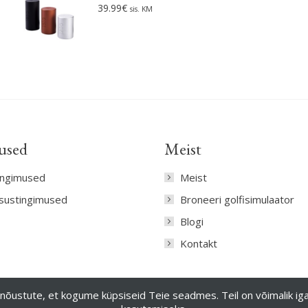
39.99
€
sis. KM
used
Meist
ingimused
Meist
tsustingimused
Broneeri golfisimulaator
Blogi
Kontakt
il, nõustute, et kogume küpsiseid Teie seadmes. Teil on võimalik ig