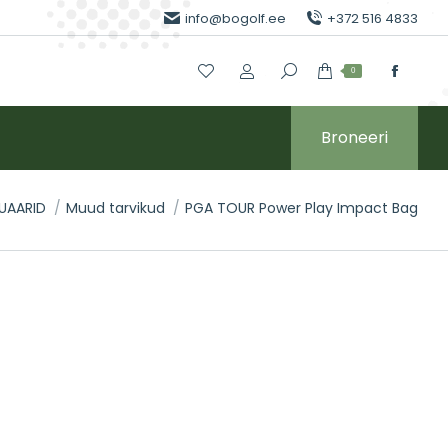
info@bogolf.ee
+372 516 4833
0
Broneeri
UAARID
Muud tarvikud
PGA TOUR Power Play Impact Bag