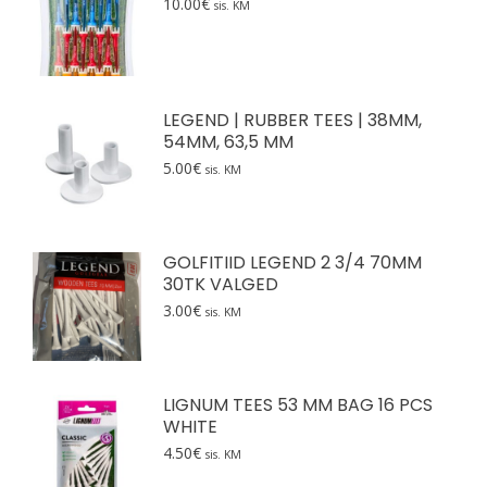
10.00
€
sis. KM
LEGEND | RUBBER TEES | 38MM,
54MM, 63,5 MM
5.00
€
sis. KM
GOLFITIID LEGEND 2 3/4 70MM
30TK VALGED
3.00
€
sis. KM
LIGNUM TEES 53 MM BAG 16 PCS
WHITE
4.50
€
sis. KM